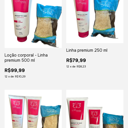
Linha premium 250 ml
Loção corporal - Linha
R$79,99
premium 500 ml
12
x
de
R$8,23
R$99,99
12
x
de
R$10,29