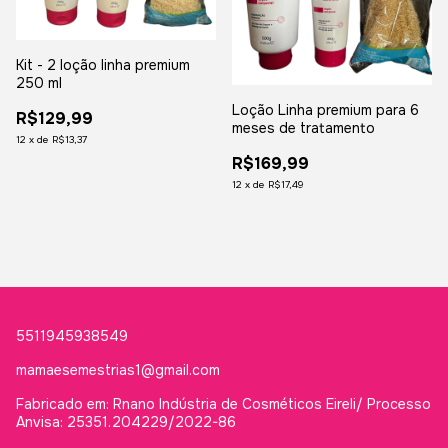
Kit - 2 loção linha premium
250 ml
Loção Linha premium para 6
R$129,99
meses de tratamento
12
x
de
R$13,37
R$169,99
12
x
de
R$17,49
5511945938549
mamaesemestrias1@gmail.com
Fabricado em: Rnano Indústria de Cosméticos Eireli/ Processo
Anvisa: 25351.204229/2022-86